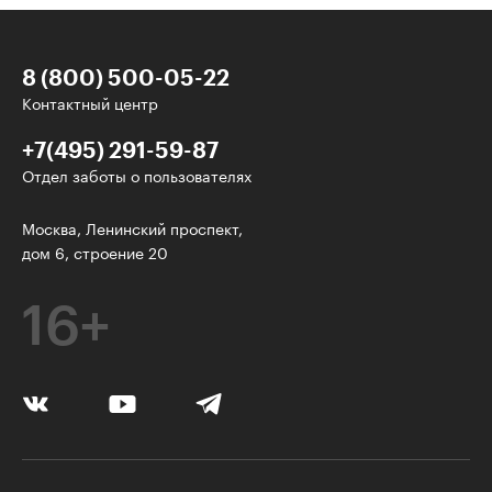
8 (800) 500-05-22
Контактный центр
+7(495) 291-59-87
Отдел заботы о пользователях
У нас есть классные рассылки!
Москва, Ленинский проспект,
дом 6, строение 20
Электронная почта
16+
Подписаться
Я согласен на
обработку персональных данных
Нажимая на кнопку, я соглашаюсь с
правилами пользования