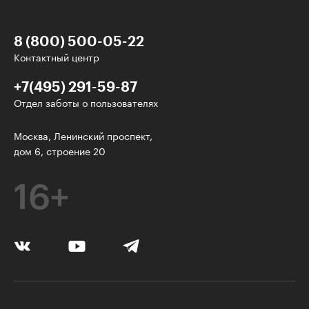
8 (800) 500-05-22
Контактный центр
+7(495) 291-59-87
Отдел заботы о пользователях
Интересное - на почту!
Москва, Ленинский проспект,
дом 6, строение 20
Выберите тему рассылки
и получите 5 бесплатных курсов:
16+
Дизайн
Программирование
Разработка игр
Психология, общество