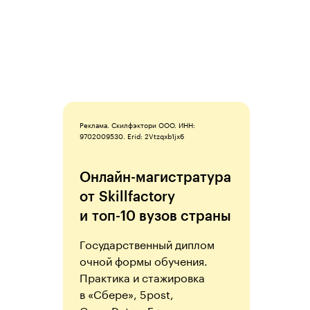
Реклама. Скилфэктори ООО. ИНН:
9702009530. Erid: 2Vtzqxb1jx6
Онлайн-магистратура
от Skillfactory
и топ-10 вузов страны
Государственный диплом
очной формы обучения .
Практика и стажировка
в «Сбере», 5post,
GreenData, «Галамарте».