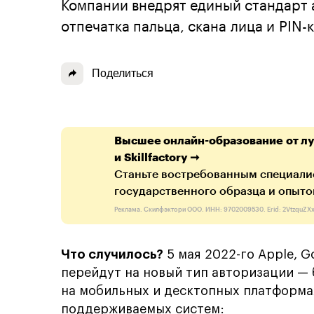
Компании внедрят единый стандарт 
отпечатка пальца, скана лица и PIN-
Поделиться
Высшее онлайн-образование от л
и Skillfactory ➞
Станьте востребованным специали
государственного образца и опыто
Реклама. Скилфэктори ООО. ИНН: 9702009530. Erid: 2VtzquZX
Что случилось?
5 мая 2022-го Apple, G
перейдут на новый тип авторизации — 
на мобильных и десктопных платформах,
поддерживаемых систем: