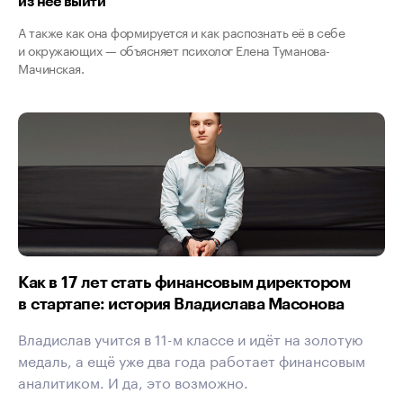
из неё выйти
А также как она формируется и как распознать её в себе
и окружающих — объясняет психолог Елена Туманова-
Мачинская.
Как в 17 лет стать финансовым директором
в стартапе: история Владислава Масонова
Владислав учится в 11-м классе и идёт на золотую
медаль, а ещё уже два года работает финансовым
аналитиком. И да, это возможно.