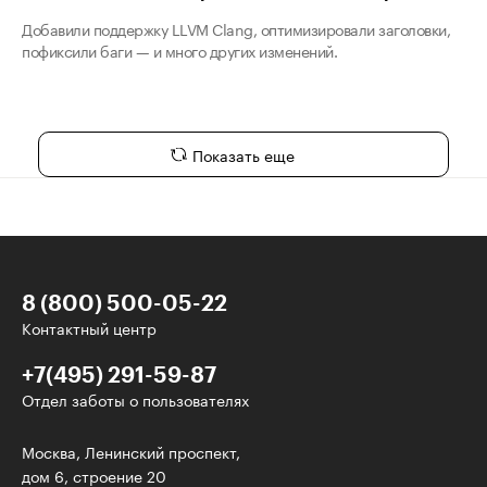
Добавили поддержку LLVM Clang, оптимизировали заголовки,
пофиксили баги — и много других изменений.
Показать еще
8 (800) 500-05-22
Контактный центр
+7(495) 291-59-87
Отдел заботы о пользователях
У нас есть классные рассылки!
Москва, Ленинский проспект,
дом 6, строение 20