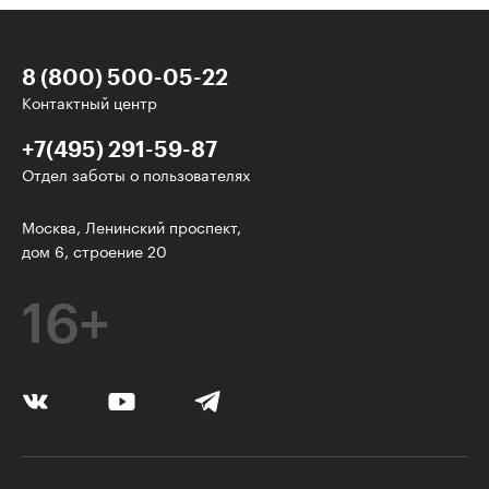
8 (800) 500-05-22
Контактный центр
+7(495) 291-59-87
Отдел заботы о пользователях
У нас есть классные рассылки!
Москва, Ленинский проспект,
дом 6, строение 20
Электронная почта
16+
Подписаться
Я согласен на
обработку персональных данных
Нажимая на кнопку, я соглашаюсь с
правилами пользования