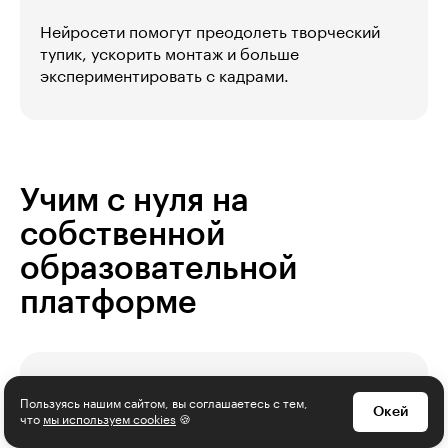
Нейросети помогут преодолеть творческий
тупик, ускорить монтаж и больше
экспериментировать с кадрами.
Учим с нуля на
собственной
образовательной
платформе
Теория с доступом навсегда
Пользуясь нашим сайтом, вы соглашаетесь с тем,
Окей
что
мы используем cookies
🍪
Видеолекции можно смотреть в любое время,