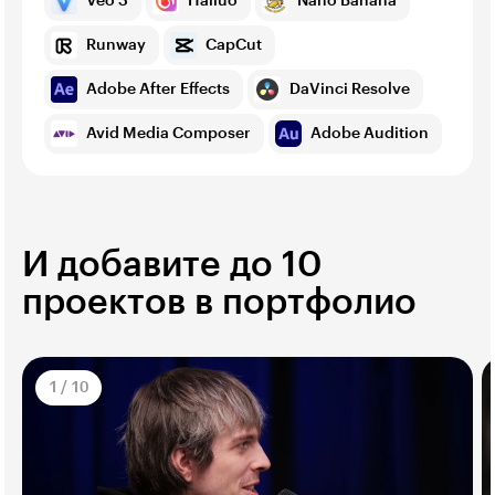
Veo 3
Hailuo
Nano Banana
Runway
CapCut
Adobe After Effects
DaVinci Resolve
Avid Media Composer
Adobe Audition
И добавите до 10
проектов в портфолио
1
/
10