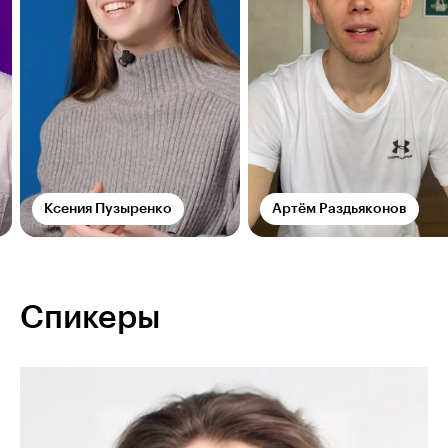
Ксения Пузыренко
Артём Раздьяконов
Спикеры