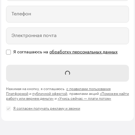
Телефон
Электронная почта
Я соглашаюсь на
обработку персональных данных
Отправить
Нажимая на кнопку, я соглашаюсь
с правилами пользования
Платформой
и
публичной офертой
, правилами акций
«Поможем найти
работу или вернем деньги»
и
«Учись сейчас — плати потом»
Я согласен получать рекламу и звонки