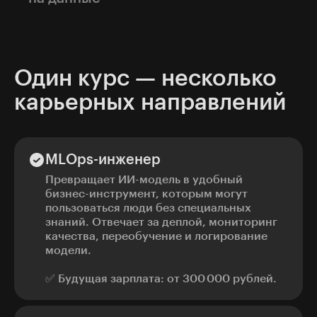
Исследования
подтверждают — 90%
российских компаний используют data-
driven-подход. Поэтому специалисты нужны
компаниям из e-commerce, банков,
Один курс — несколько
IT и медицины — везде, где есть данные
карьерных направлений
и деньги.
MLOps-инженер
Превращает ИИ-модель в удобный
бизнес-инструмент, которым могут
пользоваться люди без специальных
знаний. Отвечает за деплой, мониторинг
качества, переобучение и логирование
модели.
✅ Будущая зарплата: от 300 000 рублей.