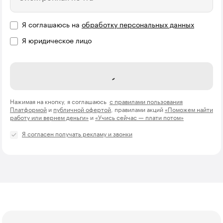
Я соглашаюсь на
обработку персональных данных
Я юридическое лицо
Название компании
Открыть курс
Нажимая на кнопку, я соглашаюсь
с правилами пользования
Платформой
и
публичной офертой
, правилами акций
«Поможем найти
работу или вернем деньги»
и
«Учись сейчас — плати потом»
Я согласен получать рекламу и звонки