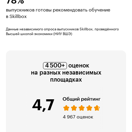
78%
выпускников готовы рекомендовать обучение
в Skillbox
Данные независимого опроса выпускников Skillbox, проведённого
Высшей школой экономики (НИУ ВШЭ)
4 500+
оценок
на разных независимых
площадках
4,7
967 оценок
974 оценки