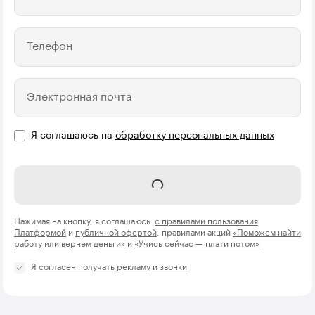
Телефон
Электронная почта
Я соглашаюсь на
обработку персональных данных
Записаться на курс
Нажимая на кнопку, я соглашаюсь
с правилами пользования
Платформой
и
публичной офертой
, правилами акций
«Поможем найти
работу или вернем деньги»
и
«Учись сейчас — плати потом»
Я согласен получать рекламу и звонки