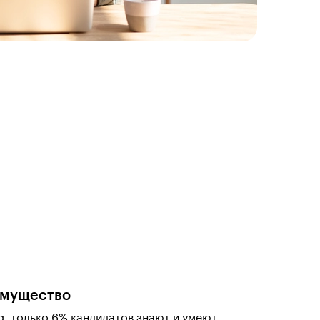
имущество
g
, только 6% кандидатов знают и умеют