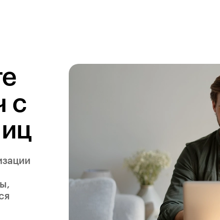
те
 с
лиц
изации
ы,
ся