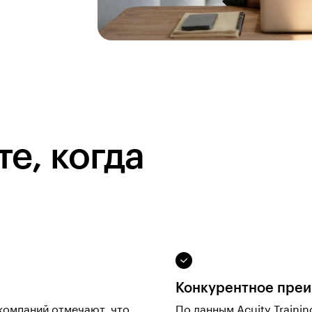
те, когда
Конкурентное пре
 компаний отмечают, что
По данным
Acuity Trainin