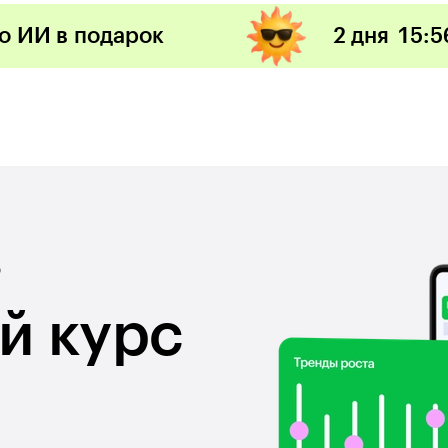
по ИИ в подарок
2 дня
15
:
5
ю
й курс