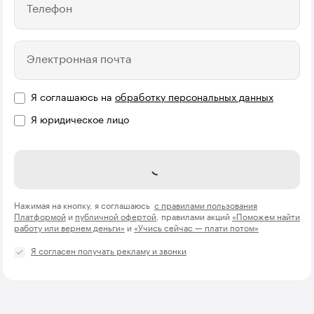
Телефон
Электронная почта
Я соглашаюсь на
обработку персональных данных
Я юридическое лицо
Название компании
Записаться
Нажимая на кнопку, я соглашаюсь
с правилами пользования
Платформой
и
публичной офертой
, правилами акций
«Поможем найти
работу или вернем деньги»
и
«Учись сейчас — плати потом»
Я согласен получать рекламу и звонки