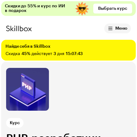
Скидки до 55% и курс по ИИ
Выбрать курс
в подарок
Меню
Найди себя в Skillbox
Скидка
45%
действует
3
дня
15:07:42
Курс