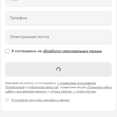
Телефон
Электронная почта
Я соглашаюсь на
обработку персональных данных
Отправить
Нажимая на кнопку, я соглашаюсь
с правилами пользования
Платформой
и
публичной офертой
, правилами акций
«Поможем найти
работу или вернем деньги»
и
«Учись сейчас — плати потом»
Я согласен получать рекламу и звонки