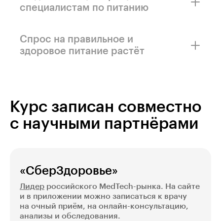
специалистам по питанию
За год число дистанционных консультаций
специалистов по питанию в «СберЗдоровье»
Спрос на правильное и
выросло
в 1,4 раза
здоровое питание растёт
По данным крупных торговых сетей, продажи
ЗОЖ-продуктов
выросли
на 15−20%
Курс записан совместно
с научными партнёрами
«СберЗдоровье»
Лидер
российского MedTech-рынка. На сайте
и в приложении можно записаться к врачу
на очный приём, на онлайн-консультацию,
анализы и обследования.