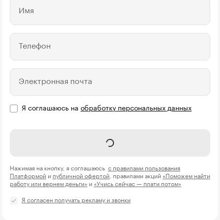
Имя
Телефон
Электронная почта
Я соглашаюсь на
обработку персональных данных
Получить консультацию
Нажимая на кнопку, я соглашаюсь
с правилами пользования
Платформой
и
публичной офертой
, правилами акций
«Поможем найти
работу или вернем деньги»
и
«Учись сейчас — плати потом»
Я согласен получать рекламу и звонки