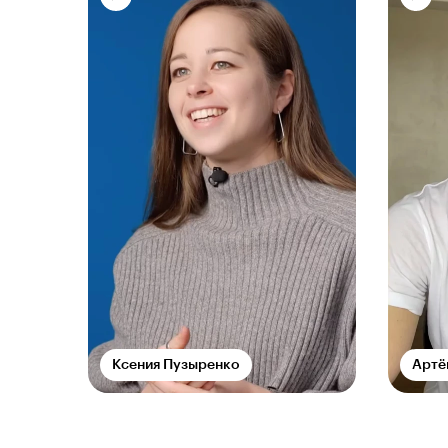
Ксения Пузыренко
Артё