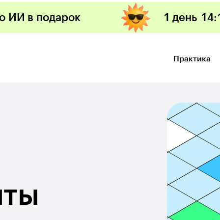
по ИИ в подарок
1 день
14
:
Практика
нты