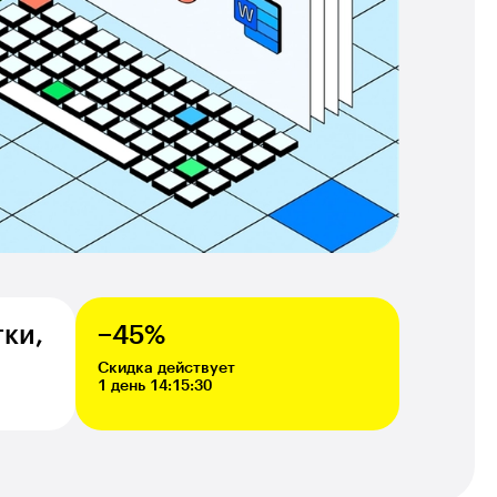
тки,
−45%
Скидка действует
1 день 14:15:28