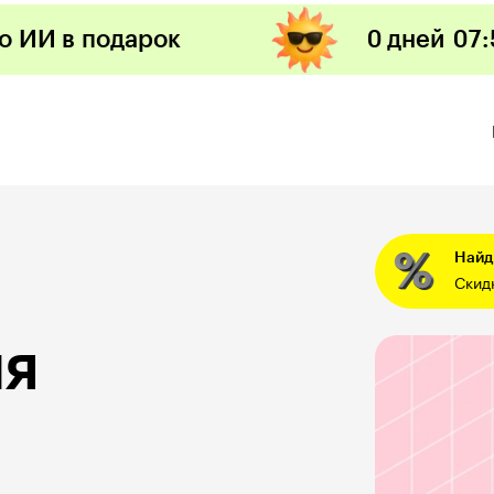
по ИИ в подарок
0 дней
07
:
Найди
Скид
я