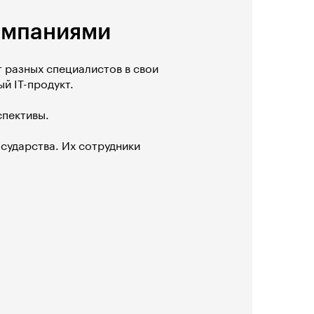
омпаниями
 разных специалистов в свои
й IT-продукт.
спективы.
сударства. Их сотрудники