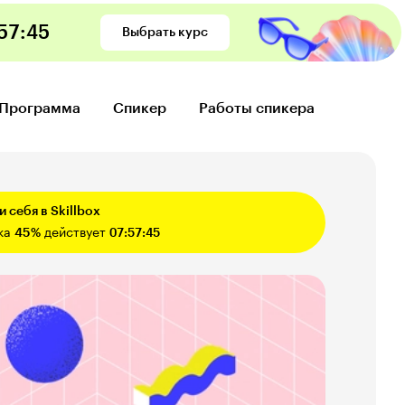
57
:
44
Выбрать курс
Программа
Спикер
Работы спикера
 себя в Skillbox
ка
45%
действует
07:57:44