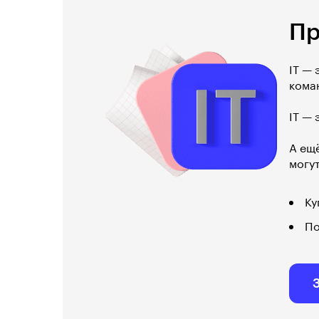
Пр
IT —
кома
IT —
А ещ
могут
Ку
По