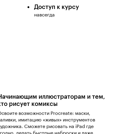
Доступ к курсу
навсегда
Начинающим иллюстраторам и тем,
кто рисует комиксы
Освоите возможности Procreate: маски,
заливки, имитацию «живых» инструментов
художника. Сможете рисовать на iPad где
угодно, делать быстрые наброски и даже