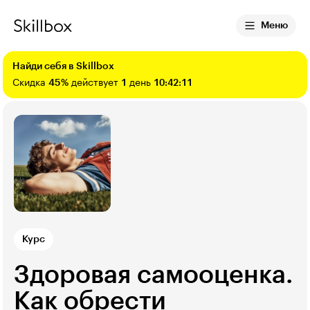
Меню
Найди себя в Skillbox
Скидка
45%
действует
1
день
10:42:10
Курс
Здоровая самооценка.
Как обрести