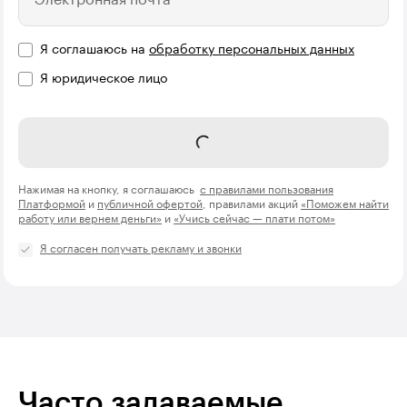
Я соглашаюсь на
обработку персональных данных
Я юридическое лицо
Название компании
Оплатить
Нажимая на кнопку, я соглашаюсь
с правилами пользования
Платформой
и
публичной офертой
, правилами акций
«Поможем найти
работу или вернем деньги»
и
«Учись сейчас — плати потом»
Я согласен получать рекламу и звонки
Часто задаваемые