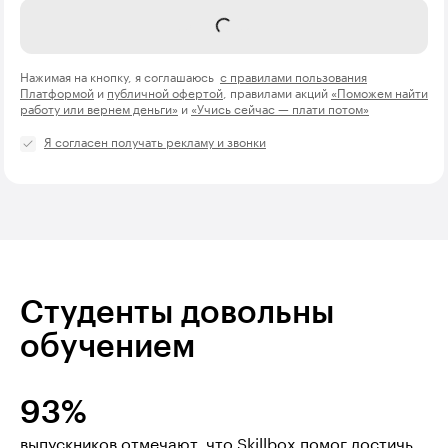
Отправить
Нажимая на кнопку, я соглашаюсь
с правилами пользования
Платформой
и
публичной офертой
, правилами акций
«Поможем найти
работу или вернем деньги»
и
«Учись сейчас — плати потом»
Я согласен получать рекламу и звонки
Студенты довольны
обучением
93%
выпускников отмечают, что Skillbox помог достичь