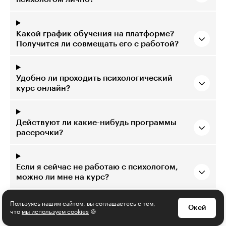
Какой график обучения на платформе?
Получится ли совмещать его с работой?
Удобно ли проходить психологический
курс онлайн?
Действуют ли какие-нибудь программы
рассрочки?
Если я сейчас не работаю с психологом,
можно ли мне на курс?
Пользуясь нашим сайтом, вы соглашаетесь с тем,
Окей
А если я хожу на консультации к
что
мы используем cookies
🍪
психологу?