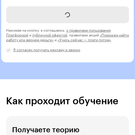
Записаться на курс
Нажимая на кнопку, я соглашаюсь
с правилами пользования
Платформой
и
публичной офертой
, правилами акций
«Поможем найти
работу или вернем деньги»
и
«Учись сейчас — плати потом»
Я согласен получать рекламу и звонки
Как проходит обучение
Получаете теорию