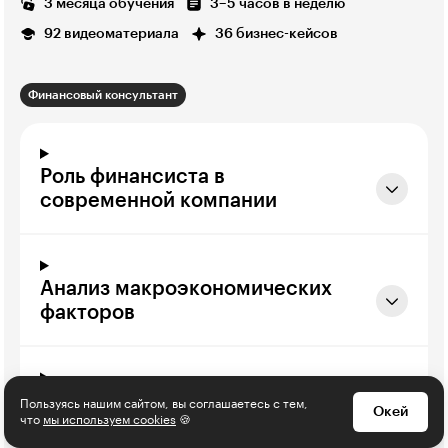
3 месяца обучения
3–5 часов в неделю
92 видеоматериала
36 бизнес-кейсов
Финансовый консультант
Роль финансиста в
современной компании
Анализ макроэкономических
факторов
Анализ рынка
Пользуясь нашим сайтом, вы соглашаетесь с тем,
Окей
что
мы используем cookies
🍪