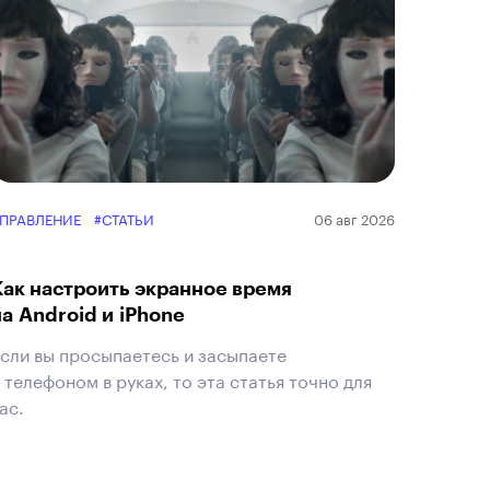
ПРАВЛЕНИЕ
#СТАТЬИ
06 авг 2026
Как настроить экранное время
на Android и iPhone
сли вы просыпаетесь и засыпаете
 телефоном в руках, то эта статья точно для
ас.