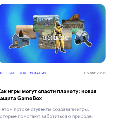
ЛОГ SKILLBOX
#СТАТЬИ
06 авг 2026
Как игры могут спасти планету: новая
защита GameBox
 этом потоке студенты создавали игры,
оторые помогают заботиться о природе.