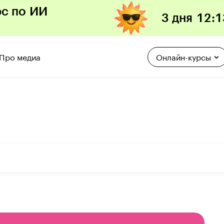
рс по ИИ
3 дня
12
:
1
Про медиа
Онлайн-курсы