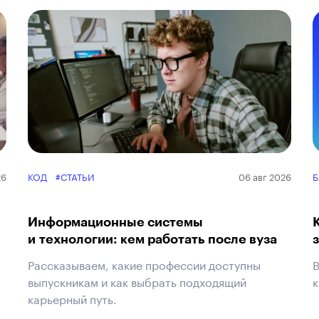
26
КОД
#СТАТЬИ
06 авг 2026
Б
Информационные системы
и технологии: кем работать после вуза
Рассказываем, какие профессии доступны
В
выпускникам и как выбрать подходящий
к
карьерный путь.