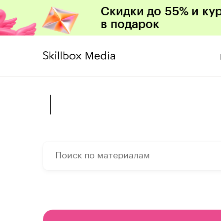
Скидки до 55% и ку
в подарок