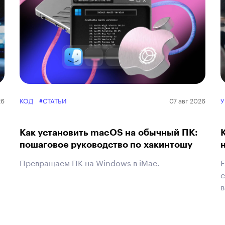
26
КОД
#СТАТЬИ
07 авг 2026
У
Как установить macOS на обычный ПК:
пошаговое руководство по хакинтошу
Превращаем ПК на Windows в iMac.
Е
с
в