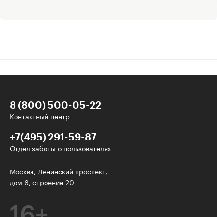
8 (800) 500-05-22
Контактный центр
+7(495) 291-59-87
Отдел заботы о пользователях
Интересное - на почту!
Москва, Ленинский проспект,
дом 6, строение 20
Выберите тему рассылки
и получите 5 бесплатных курсов:
16+