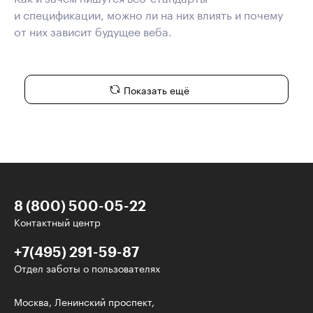
и спецификации, можно ли на них влиять и почему
от них зависит будущее веба.
Показать ещё
8 (800) 500-05-22
Контактный центр
+7(495) 291-59-87
Отдел заботы о пользователях
У нас есть классные рассылки!
Москва, Ленинский проспект,