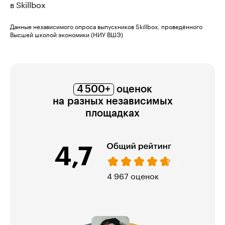
в Skillbox
Данные независимого опроса выпускников Skillbox, проведённого
Высшей школой экономики (НИУ ВШЭ)
4 500+
оценок
на разных независимых
площадках
4,7
енок
974 оценки