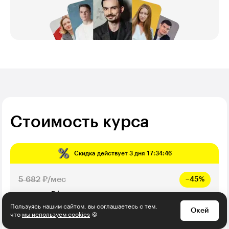
Стоимость курса
Скидка действует
3 дня 17:34:45
5 682
₽/мес
−45%
₽/мес
3 125
Пользуясь нашим сайтом, вы соглашаетесь с тем,
В рассрочку на 12 месяцев
Окей
что
мы используем cookies
🍪