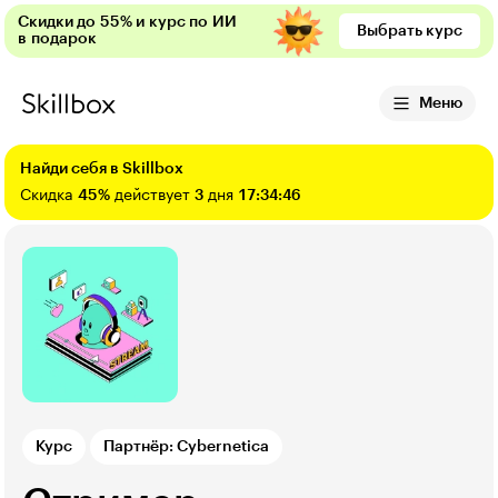
Скидки до 55% и курс по ИИ
Выбрать курс
в подарок
Меню
Найди себя в Skillbox
Скидка
45%
действует
3
дня
17:34:45
Курс
Партнёр: Cybernetica