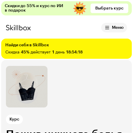
Скидки до 55% и курс по ИИ
Выбрать курс
в подарок
Меню
Найди себя в Skillbox
Скидка
45%
действует
1
день
18:54:16
Курс