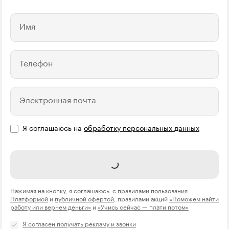
Имя
Телефон
Электронная почта
Я соглашаюсь на
обработку персональных данных
Отправить
Нажимая на кнопку, я соглашаюсь
с правилами пользования
Платформой
и
публичной офертой
, правилами акций
«Поможем найти
работу или вернем деньги»
и
«Учись сейчас — плати потом»
Я согласен получать рекламу и звонки