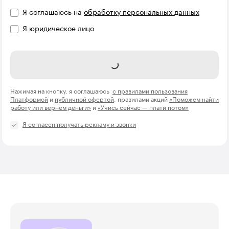
Я соглашаюсь на
обработку персональных данных
Я юридическое лицо
Название компании
Записаться
Нажимая на кнопку, я соглашаюсь
с правилами пользования
Платформой
и
публичной офертой
, правилами акций
«Поможем найти
работу или вернем деньги»
и
«Учись сейчас — плати потом»
Я согласен получать рекламу и звонки