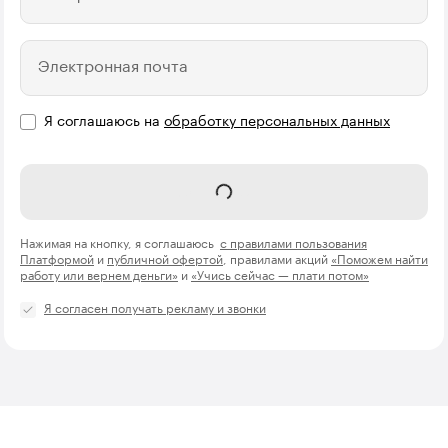
Электронная почта
Я соглашаюсь на
обработку персональных данных
Отправить
Нажимая на кнопку, я соглашаюсь
с правилами пользования
Платформой
и
публичной офертой
, правилами акций
«Поможем найти
работу или вернем деньги»
и
«Учись сейчас — плати потом»
Я согласен получать рекламу и звонки