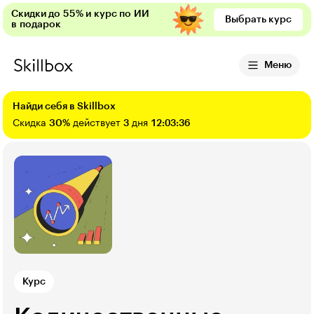
Скидки до 55% и курс по ИИ
Выбрать курс
в подарок
Меню
Найди себя в Skillbox
Скидка
30%
действует
3
дня
12:03:35
Курс