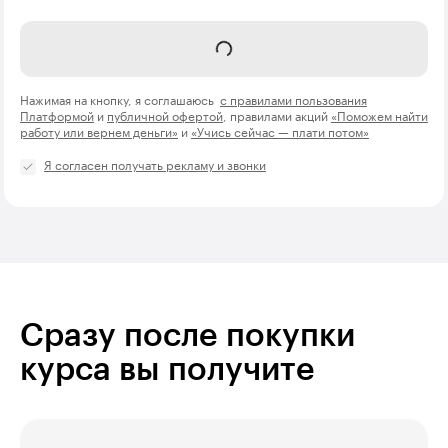
Название компании
Записаться
Нажимая на кнопку, я соглашаюсь
с правилами пользования
Платформой
и
публичной офертой
, правилами акций
«Поможем найти
работу или вернем деньги»
и
«Учись сейчас — плати потом»
Я согласен получать рекламу и звонки
Сразу после покупки
курса вы получите