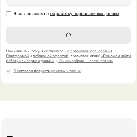
Я соглашаюсь на
обработку персональных данных
Записаться на курс
Нажимая на кнопку, я соглашаюсь
с правилами пользования
Платформой
и
публичной офертой
, правилами акций
«Поможем найти
работу или вернем деньги»
и
«Учись сейчас — плати потом»
Я согласен получать рекламу и звонки