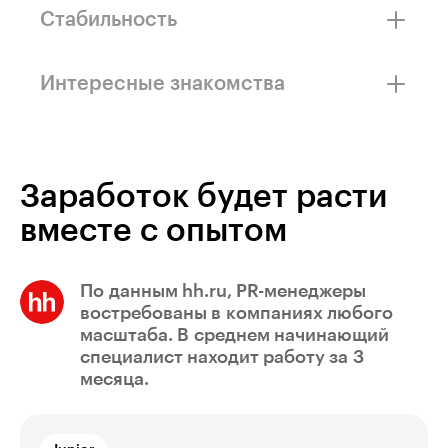
в образовании, медицине, производстве,
Стабильность
политике, шоу-бизнесе, IT и сфере услуг
PR — это стратегическая работа вдолгую.
Вам будет достаточно одного заказчика
Интересные знакомства
из среднего или крупного бизнеса, чтобы
обеспечить себе регулярный доход
Вы сможете сотрудничать с топовыми
блогерами, журналистами, представителями
редких профессий, первыми лицами крупных
компаний
Заработок будет расти
вместе с опытом
По данным hh.ru, PR-менеджеры
востребованы в компаниях любого
масштаба. В среднем начинающий
специалист находит работу за 3
месяца.