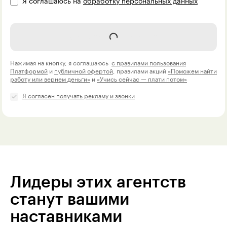
Я соглашаюсь на
обработку персональных данных
Записаться на курс
Нажимая на кнопку, я соглашаюсь
с правилами пользования
Платформой
и
публичной офертой
, правилами акций
«Поможем найти
работу или вернем деньги»
и
«Учись сейчас — плати потом»
Я согласен получать рекламу и звонки
Лидеры этих агентств
станут вашими
наставниками