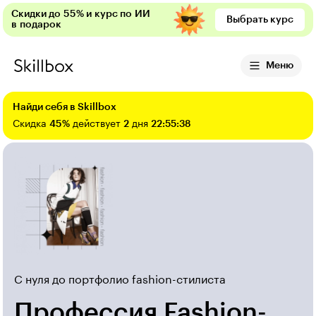
Скидки до 55% и курс по ИИ
Выбрать курс
в подарок
Меню
Найди себя в Skillbox
Скидка
45%
действует
2
дня
22:55:36
С нуля до портфолио fashion-стилиста
Профессия Fashion-