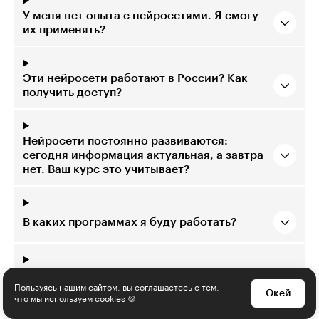
У меня нет опыта с нейросетями. Я смогу
их применять?
Эти нейросети работают в России? Как
получить доступ?
Нейросети постоянно развиваются:
сегодня информация актуальная, а завтра
нет. Ваш курс это учитывает?
В каких программах я буду работать?
Какой график обучения на платформе?
Получится ли совмещать его с работой?
Пользуясь нашим сайтом, вы соглашаетесь с тем,
Окей
что
мы используем cookies
🍪