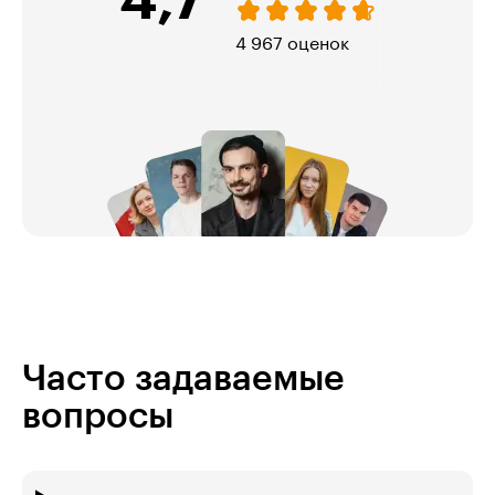
нок
974 оценки
Часто задаваемые
вопросы