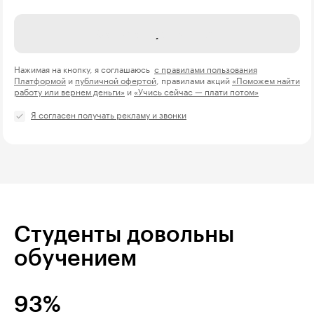
Название компании
Записаться на курс
Нажимая на кнопку, я соглашаюсь
с правилами пользования
Платформой
и
публичной офертой
, правилами акций
«Поможем найти
работу или вернем деньги»
и
«Учись сейчас — плати потом»
Я согласен получать рекламу и звонки
Студенты довольны
обучением
93%