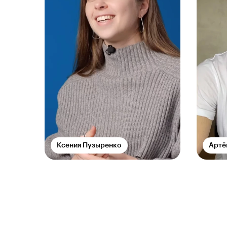
Ксения Пузыренко
Артё