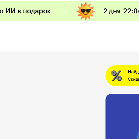
по ИИ в подарок
2 дня
22
:
0
Найди
Скид