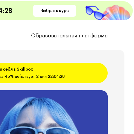
4
:
26
Выбрать курс
Образовательная платформа
 себя в Skillbox
ка
45%
действует
2
дня
22:04:26