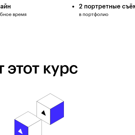
айн
2 портретные съё
обное время
в портфолио
 этот курс