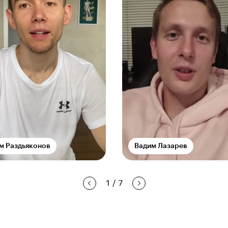
м Раздьяконов
Вадим Лазарев
1
/
7