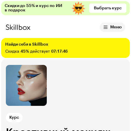
Скидки до 55% и курс по ИИ
Выбрать курс
в подарок
Меню
Найди себя в Skillbox
Скидка
45%
действует
07:17:44
Курс