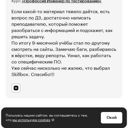
Курс
«Профессия Инженер по тестированию»
Если какой-то материал тяжело даётся, есть
вопрос по ДЗ, достаточно написать
преподавателю, который поможет
разобраться с информацией и подскажет, как
решить задачу.
По итогу 9-месячной учёбы стал по-другому
смотреть на сайты. Замечаю баги, разбираюсь
в вёрстке, веду репорты. Узнал, как работать
со специфическим ПО.
Уже сейчас нисколько не жалею, что выбрал
Skillbox. Спасибо!!!
Смотреть 6 отзывов
Пользуясь нашим сайтом, вы соглашаетесь с тем,
Окей
что
мы используем cookies
🍪