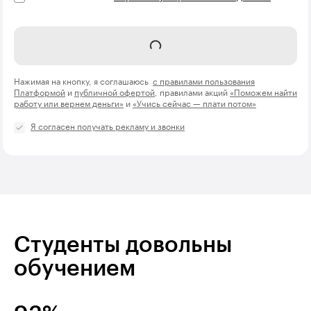
Записаться на курс
Нажимая на кнопку, я соглашаюсь
с правилами пользования
Платформой
и
публичной офертой
, правилами акций
«Поможем найти
работу или вернем деньги»
и
«Учись сейчас — плати потом»
Я согласен получать рекламу и звонки
Студенты довольны
обучением