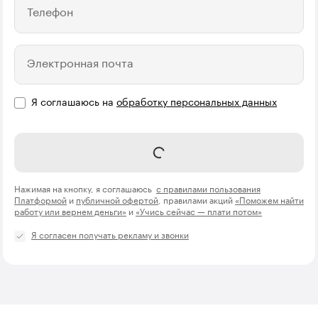
Телефон
Электронная почта
Я соглашаюсь на
обработку персональных данных
Записаться на курс
Нажимая на кнопку, я соглашаюсь
с правилами пользования
Платформой
и
публичной офертой
, правилами акций
«Поможем найти
работу или вернем деньги»
и
«Учись сейчас — плати потом»
Я согласен получать рекламу и звонки