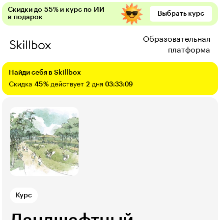
Скидки до 55% и курс по ИИ
Выбрать курс
в подарок
Образовательная
платформа
Найди себя в Skillbox
Скидка
45%
действует
2
дня
03:33:08
Курс