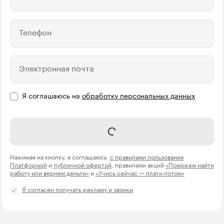
Телефон
Электронная почта
Я соглашаюсь на
обработку персональных данных
Записаться на курс
Нажимая на кнопку, я соглашаюсь
с правилами пользования
Платформой
и
публичной офертой
, правилами акций
«Поможем найти
работу или вернем деньги»
и
«Учись сейчас — плати потом»
Я согласен получать рекламу и звонки