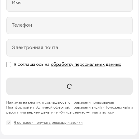
Имя
Телефон
Электронная почта
Я соглашаюсь на
обработку персональных данных
Отправить
Нажимая на кнопку, я соглашаюсь
с правилами пользования
Платформой
и
публичной офертой
, правилами акций
«Поможем найти
работу или вернем деньги»
и
«Учись сейчас — плати потом»
Я согласен получать рекламу и звонки