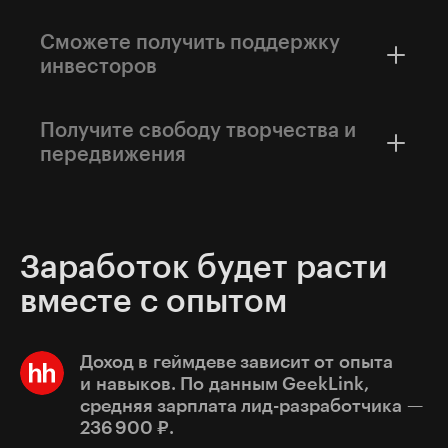
В российском геймдеве открыто более 5 500
вакансий. Это на 23% больше, чем год назад.
Сможете получить поддержку
Ваши идеи нужны прямо сейчас.
инвесторов
Например, Институт развития интернета
выделил 3,4 млрд рублей на поддержку
Получите свободу творчества и
игровых проектов на 2025−2027 годы.
передвижения
Будете работать без привязки к офису,
строгого графика и начальника. Индустрия
ценит ваш результат, а не присутствие.
Заработок будет расти
вместе с опытом
Доход в геймдеве зависит от опыта
и навыков. По данным GeekLink,
cредняя зарплата лид-разработчика —
236 900 ₽.