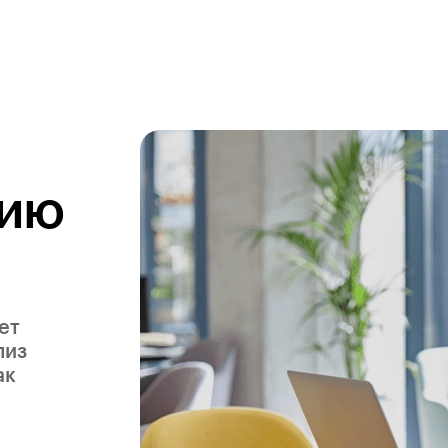
цию
ет
лиз
ак