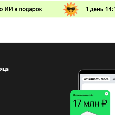
по ИИ в подарок
1 день
14
:
сяца