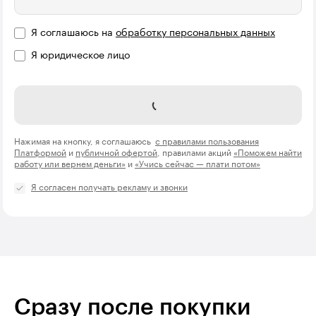
Я соглашаюсь на
обработку персональных данных
Я юридическое лицо
Название компании
Записаться
Нажимая на кнопку, я соглашаюсь
с правилами пользования
Платформой
и
публичной офертой
, правилами акций
«Поможем найти
работу или вернем деньги»
и
«Учись сейчас — плати потом»
Я согласен получать рекламу и звонки
Сразу после покупки