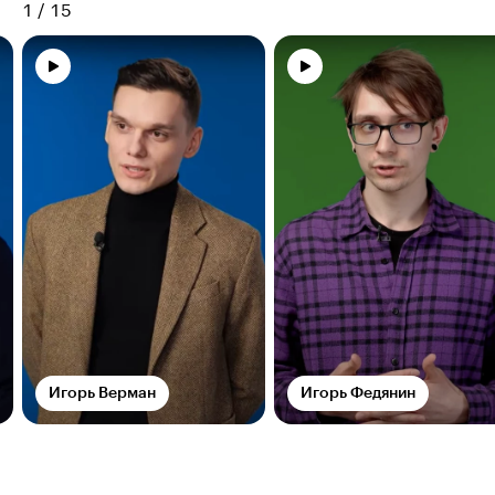
1
/
15
Игорь Верман
Игорь Федянин