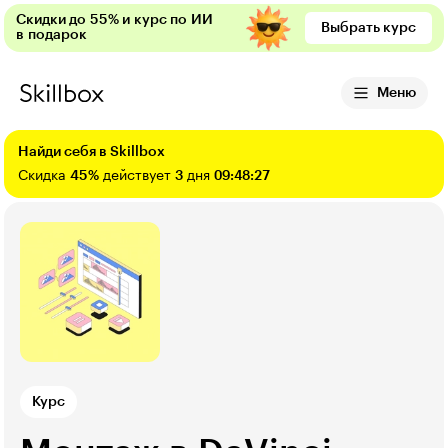
Скидки до 55% и курс по ИИ
Выбрать курс
в подарок
Меню
Найди себя в Skillbox
Скидка
45%
действует
3
дня
09:48:26
Курс