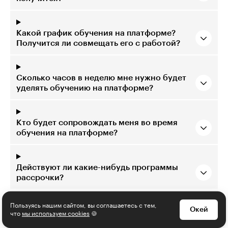
Какой график обучения на платформе?
Получится ли совмещать его с работой?
Сколько часов в неделю мне нужно будет
уделять обучению на платформе?
Кто будет сопровождать меня во время
обучения на платформе?
Действуют ли какие-нибудь программы
рассрочки?
Пользуясь нашим сайтом, вы соглашаетесь с тем,
Окей
Могу ли я получить налоговый вычет за
что
мы используем cookies
🍪
обучение на платформе?