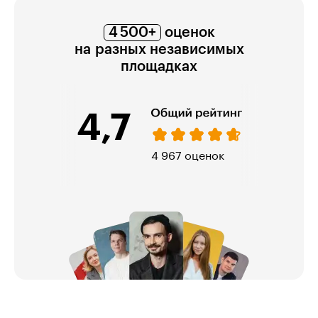
4 500+
оценок
на разных независимых
площадках
4,7
ок
974 оценки