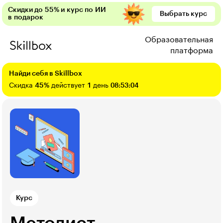
Скидки до 55% и курс по ИИ
Выбрать курс
в подарок
Образовательная
платформа
Найди себя в Skillbox
Скидка
45%
действует
1
день
08:53:03
Курс