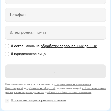
Телефон
Электронная почта
Я соглашаюсь на
обработку персональных данных
Я юридическое лицо
Название компании
Записаться
Нажимая на кнопку, я соглашаюсь
с правилами пользования
Платформой
и
публичной офертой
, правилами акций
«Поможем найти
работу или вернем деньги»
и
«Учись сейчас — плати потом»
Я согласен получать рекламу и звонки