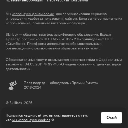
Правовая информация
Партнерская программа
Мы
используем файлы cookie
, для персонализации сервисов
и повышения удобства пользования сайтом. Если вы не согласны на их
использование, поменяйте настройки браузера.
Skillbox — облачная платформа цифрового образования. Входит
в реестр российского ПО. LMS «Skillbox 2.0» принадлежит ООО
«Скилбокс». Платформа используется образовательными
организациями с целью оказания образовательных услуг.
Образовательные услуги оказываются в соответствии с Федеральным
законом от 04.05.2011 № 99-ФЗ «О лицензировании отдельных видов
деятельности».
7 лет подряд — обладатель «Премии Рунета»
2018-2024
© Skillbox, 2026
Пользуясь нашим сайтом, вы соглашаетесь с тем,
Окей
что
мы используем cookies
🍪
* деятельность компании Meta Platforms Inc., которой