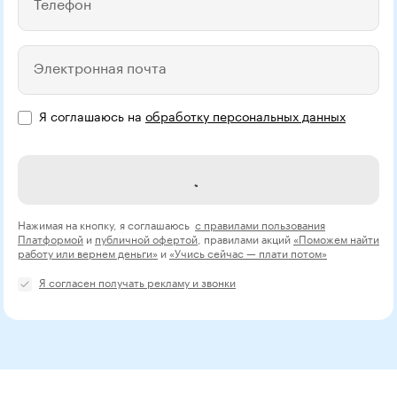
Телефон
Электронная почта
Я соглашаюсь на
обработку персональных данных
Записаться на курс
Нажимая на кнопку, я соглашаюсь
с правилами пользования
Платформой
и
публичной офертой
, правилами акций
«Поможем найти
работу или вернем деньги»
и
«Учись сейчас — плати потом»
Я согласен получать рекламу и звонки