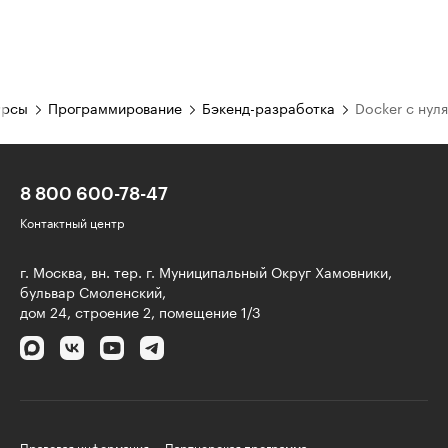
урсы
Программирование
Бэкенд-разработка
Docker с нуля
8 800 600-78-47
Контактный центр
г. Москва, вн. тер. г. Муниципальный Округ Хамовники,
бульвар Смоленский,
дом 24, строение 2, помещение 1/3