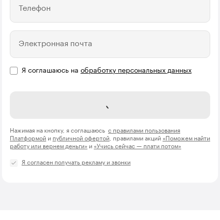
Телефон
Электронная почта
Я соглашаюсь на
обработку персональных данных
Записаться на курс
Нажимая на кнопку, я соглашаюсь
с правилами пользования
Платформой
и
публичной офертой
, правилами акций
«Поможем найти
работу или вернем деньги»
и
«Учись сейчас — плати потом»
Я согласен получать рекламу и звонки