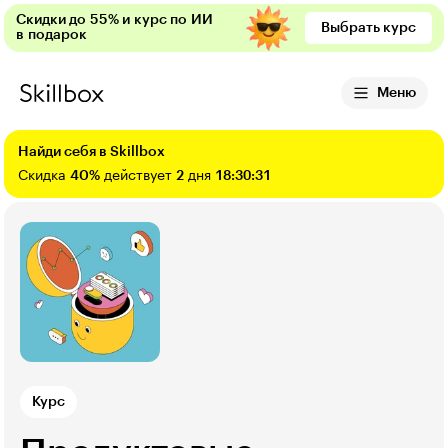
Скидки до 55% и курс по ИИ
Выбрать курс
в подарок
Меню
Найди себя в Skillbox
Скидка
40%
действует
2
дня
18:30:30
Курс