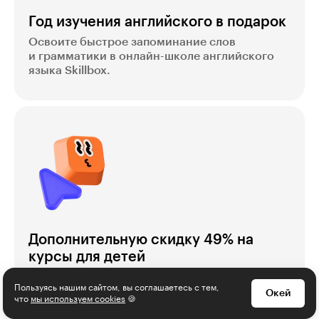
Год изучения английского в подарок
Освоите быстрое запоминание слов
и грамматики в онлайн-школе английского
языка Skillbox.
Дополнительную скидку 49% на
курсы для детей
Получите скидку на любой курс для детей в
Пользуясь нашим сайтом, вы соглашаетесь с тем,
IT-школе Skillbox Kids
и год изучения
Окей
что
мы используем cookies
🍪
английского для ребёнка — в подарок.