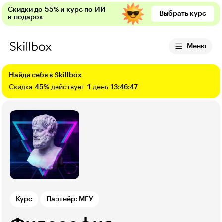
Скидки до 55% и курс по ИИ
Выбрать курс
в подарок
Меню
Найди себя в Skillbox
Скидка
45%
действует
1
день
13:46:45
Курс
Партнёр: МГУ